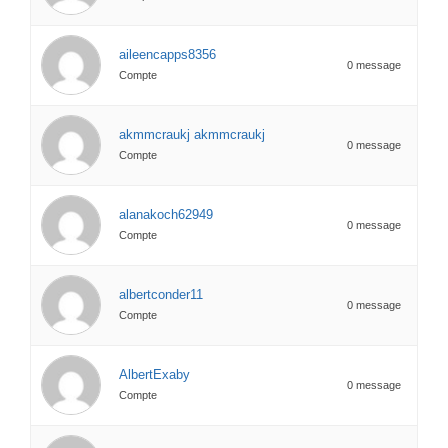
aileencapps8356
0 message
Compte
akmmcraukj akmmcraukj
0 message
Compte
alanakoch62949
0 message
Compte
albertconder11
0 message
Compte
AlbertExaby
0 message
Compte