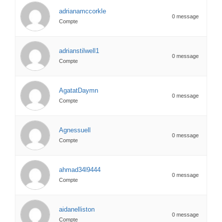
adrianamccorkle
0 message
Compte
adrianstilwell1
0 message
Compte
AgatatDaymn
0 message
Compte
Agnessuell
0 message
Compte
ahmad34l9444
0 message
Compte
aidanelliston
0 message
Compte