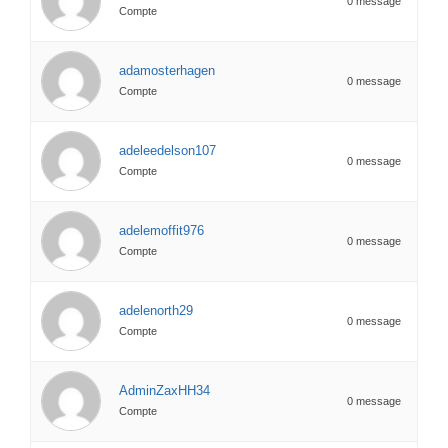
0 message
Compte
adamosterhagen
0 message
Compte
adeleedelson107
0 message
Compte
adelemoffit976
0 message
Compte
adelenorth29
0 message
Compte
AdminZaxHH34
0 message
Compte