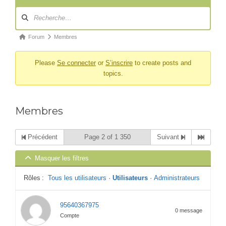
Navigation
du
forum
Fil
Forum
Membres
d’Ariane
Please
Se connecter
or
S’inscrire
to create posts and
du
topics.
forum –
Vous
êtes
Membres
ici :
Précédent
Page 2 of 1 350
Suivant
Masquer les filtres
Rôles :
Tous les utilisateurs
·
Utilisateurs
·
Administrateurs
95640367975
0 message
Compte