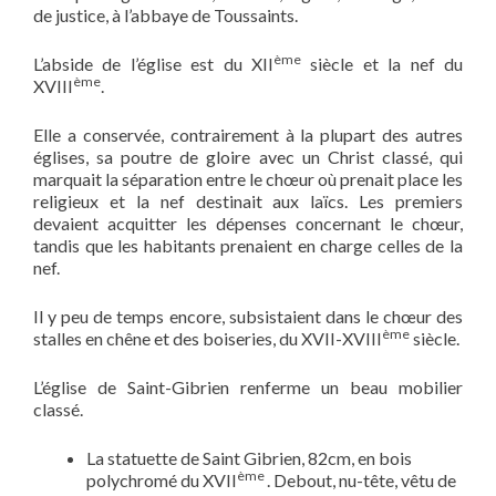
de justice, à l’abbaye de Toussaints.
ème
L’abside de l’église est du XII
siècle et la nef du
ème
XVIII
.
Elle a conservée, contrairement à la plupart des autres
églises, sa poutre de gloire avec un Christ classé, qui
marquait la séparation entre le chœur où prenait place les
religieux et la nef destinait aux laïcs. Les premiers
devaient acquitter les dépenses concernant le chœur,
tandis que les habitants prenaient en charge celles de la
nef.
Il y peu de temps encore, subsistaient dans le chœur des
ème
stalles en chêne et des boiseries, du XVII-XVIII
siècle.
L’église de Saint-Gibrien renferme un beau mobilier
classé.
La statuette de Saint Gibrien, 82cm, en bois
ème
polychromé du XVII
. Debout, nu-tête, vêtu de