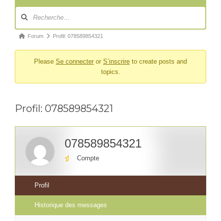
Navigation
du
forum
Fil
Forum
Profil: 078589854321
d’Ariane
Please
Se connecter
or
S’inscrire
to create posts and
du
topics.
forum –
Vous
êtes
Profil: 078589854321
ici :
078589854321
Compte
Profil
Historique des messages