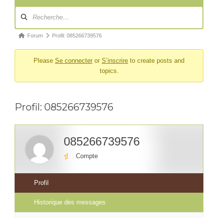
Navigation
du
forum
Fil
Forum
Profil: 085266739576
d’Ariane
Please
Se connecter
or
S’inscrire
to create posts and
du
topics.
forum –
Vous
êtes
Profil: 085266739576
ici :
085266739576
Compte
Profil
Historique des messages