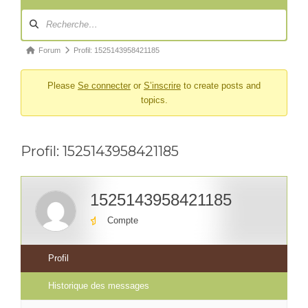
Navigation
du
forum
Fil
Forum
Profil: 1525143958421185
d’Ariane
Please
Se connecter
or
S’inscrire
to create posts and
du
topics.
forum –
Vous
êtes
Profil: 1525143958421185
ici :
1525143958421185
Compte
Profil
Historique des messages