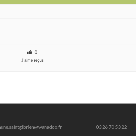
0
J’aime reçus
ne.saintgibrien@wanadoo.fr
03 26 70 53 22