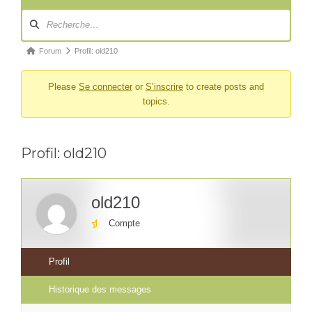
Navigation
du
forum
Fil
Forum
Profil: old210
d’Ariane
Please
Se connecter
or
S’inscrire
to create posts and
du
topics.
forum –
Vous
êtes
Profil: old210
ici :
old210
Compte
Profil
Historique des messages